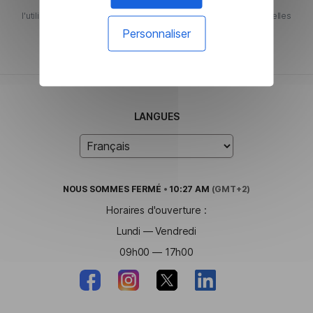
et la Politique de confidentialité régissent respectivement
l'utilisation des services que je reçois et les données personnelles
que je fournis.
Personnaliser
LANGUES
NOUS SOMMES
FERMÉ
•
10:27 AM
(GMT+2)
Horaires d'ouverture :
Lundi — Vendredi
09h00 — 17h00