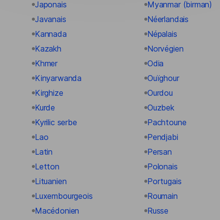
Japonais
Myanmar (birman)
Javanais
Néerlandais
Kannada
Népalais
Kazakh
Norvégien
Khmer
Odia
Kinyarwanda
Ouïghour
Kirghize
Ourdou
Kurde
Ouzbek
Kyrilic serbe
Pachtoune
Lao
Pendjabi
Latin
Persan
Letton
Polonais
Lituanien
Portugais
Luxembourgeois
Roumain
Macédonien
Russe