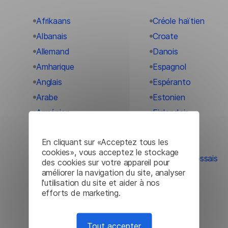
Afrikaans
Créole haïtien
Albanais
Croate
Allemand
Danois
Amharique
Espagnol
Anglais
Espéranto
Arabe
Estonien
Arménien
Finlandais
Azerbaïdjanais
Français
En cliquant sur «Acceptez tous les
Bangla
Frison
cookies», vous acceptez le stockage
Basque
Gaélique écossais
des cookies sur votre appareil pour
améliorer la navigation du site, analyser
Bengali
Galicien
l'utilisation du site et aider à nos
Biélorusse
Gallois
efforts de marketing.
Bosniaque
Géorgien
Bulgare
Grec
Tout accepter