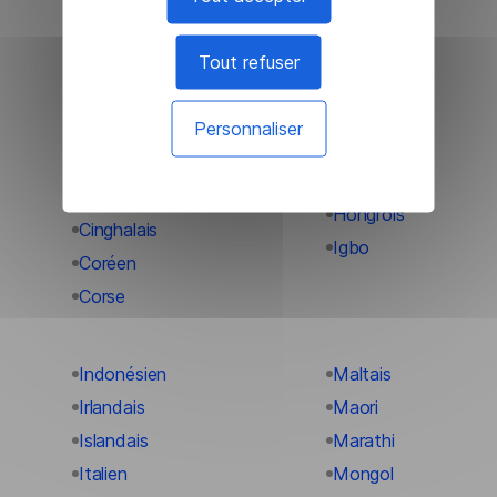
Catalan
Gujarati
Cebuano
Haoussa
Tout refuser
Chichewa
Hawaïen
(nyanja)
Hébreu
Personnaliser
Chinois (simplifié)
Hindi
Chinois
Hmong
(traditionnel)
Hongrois
Cinghalais
Igbo
Coréen
Corse
Indonésien
Maltais
Irlandais
Maori
Islandais
Marathi
Italien
Mongol