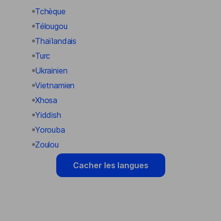
Tchèque
Télougou
Thaïlandais
Turc
Ukrainien
Vietnamien
Xhosa
Yiddish
Yorouba
Zoulou
Cacher les langues