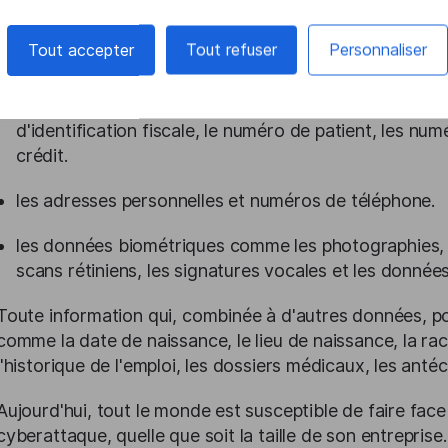
permettant d'identifier une personne (PII) dans un ense
impossible de retrouver des informations sur des indivi
Tout accepter
Tout refuser
Personnaliser
trouve:
le numéro de sécurité sociale, le numéro de passepo
d'identification fiscale, le numéro de patient, les 
crédit.
les adresses personnelles et numéros de téléphone.
les données biométriques comme les photographies, le
scans rétiniens, les signatures vocales et les donnée
Toute information qui, combinée à d'autres données, po
comme la date de naissance, le lieu de naissance, la race
l'historique de l'emploi, les dossiers médicaux, les anté
Aujourd'hui, tout le monde est susceptible de faire fac
cyberattaque, quelle que soit la taille de son entrepris