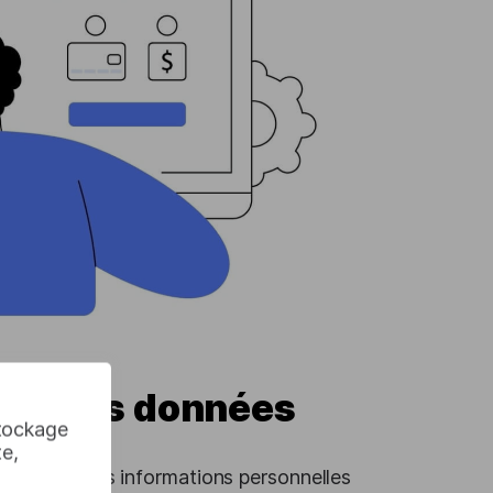
tion des données
stockage
te,
 modifier les informations personnelles