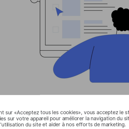
Définition de l'anonymisa
nt sur «Acceptez tous les cookies», vous acceptez le 
es sur votre appareil pour améliorer la navigation du si
l'utilisation du site et aider à nos efforts de marketing.
L'anonymisation des données
consiste à supprimer ou