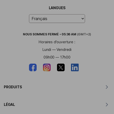
LANGUES
NOUS SOMMES
FERMÉ
•
05:36 AM
(GMT+2)
Horaires d'ouverture :
Lundi — Vendredi
09h00 — 17h00
PRODUITS
Traducteur pour MacOS
LÉGAL
Traducteur pour Windows
Traducteur pour iOS