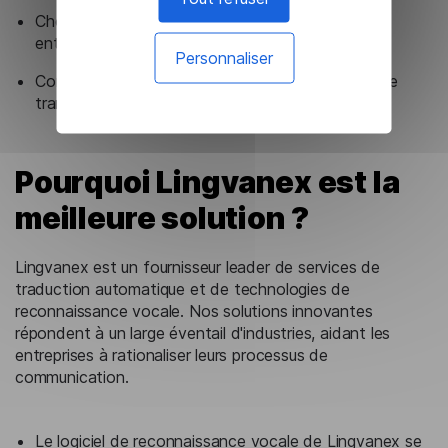
Choisissez un outil qui peut évoluer avec votre
entreprise.
Personnaliser
Considérez le rapport coût-bénéfice du logiciel de
transcription vocale.
Pourquoi Lingvanex est la
meilleure solution ?
Lingvanex est un fournisseur leader de services de
traduction automatique et de technologies de
reconnaissance vocale. Nos solutions innovantes
répondent à un large éventail d'industries, aidant les
entreprises à rationaliser leurs processus de
communication.
Le logiciel de reconnaissance vocale de Lingvanex
se