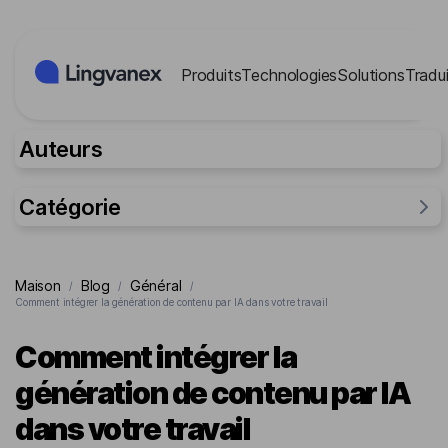
Panneau de gestion des cookies
Produits
Technologies
Solutions
Tradui
Auteurs
Catégorie
Général
Maison
Blog
Général
/
/
/
Recherche
Comment intégrer la génération de contenu par IA dans votre travail
Pour les entreprises
Comment intégrer la
Pour les gens
génération de contenu par IA
Cas
dans votre travail