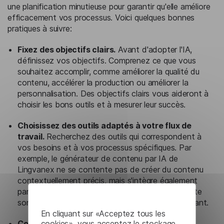
une planification minutieuse pour garantir qu'elle améliore
efficacement vos processus. Voici quelques bonnes
pratiques à suivre:
Fixez des objectifs clairs.
Avant d'adopter l'IA,
définissez vos objectifs. Comprenez ce que vous
souhaitez accomplir, comme améliorer la qualité du
contenu, accélérer la production ou améliorer la
personnalisation. Des objectifs clairs vous aideront à
choisir les bons outils et à mesurer leur succès.
Choisissez des outils adaptés à votre flux de
travail.
Recherchez des outils qui correspondent à
vos besoins et à vos processus spécifiques. Par
exemple, le générateur de contenu par IA de
Lingvanex ne se contente pas de créer du contenu
contextuellement précis, mais s'intègre également
parfaitement à diverses plateformes, ce qui facilite
son incorporation dans votre flux de travail existant.
En cliquant sur «Acceptez tous les
cookies», vous acceptez le stockage
Commencez petit.
Commencez par des tâches