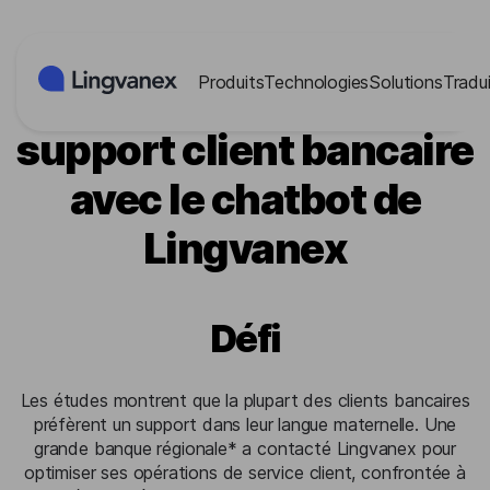
Panneau de gestion des cookies
Produits
Technologies
Solutions
Tradui
Transformation du
support client bancaire
avec le chatbot de
Lingvanex
Défi
Les études montrent que la plupart des clients bancaires
préfèrent un support dans leur langue maternelle. Une
grande banque régionale* a contacté Lingvanex pour
optimiser ses opérations de service client, confrontée à