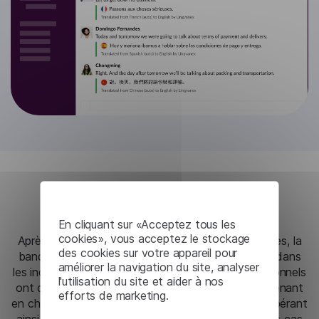
Résultats
En cliquant sur «Acceptez tous les
cookies», vous acceptez le stockage
Après une période d'essai et une intégration réussies, la
des cookies sur votre appareil pour
banque a constaté des améliorations immédiates dans
améliorer la navigation du site, analyser
les indicateurs du support client. Les coûts opérationnels
l'utilisation du site et aider à nos
ont diminué de manière significative, le chatbot prenant
efforts de marketing.
en charge jusqu'à 70 % des demandes courantes, libérant
ainsi les agents humains pour se concentrer sur des cas