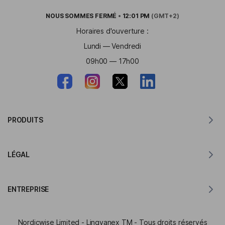
NOUS SOMMES
FERMÉ
•
12:01 PM
(GMT+2)
Horaires d'ouverture :
Lundi — Vendredi
09h00 — 17h00
PRODUITS
Traducteur pour MacOS
LÉGAL
Traducteur pour Windows
Traducteur pour iOS
Déclaration RGPD de Lingvanex
Traducteur pour Android
ENTREPRISE
Conditions d'utilisation
Traducteur pour Chrome
Conditions d'utilisation de API de traduction
À propos de Lingvanex
Traducteur pour Edge
Nordicwise Limited - Lingvanex TM - Tous droits réservés
Formulaire de candidature au Programme d'Affiliation
Dossier de presse