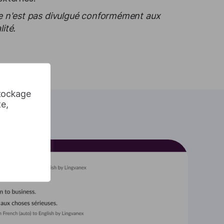
se n'est pas divulgué conformément aux
ité.
stockage
te,