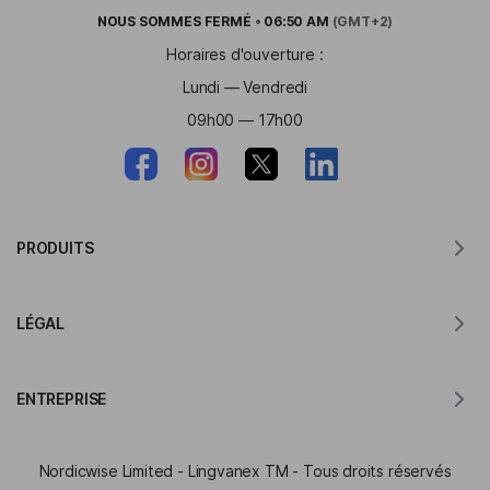
NOUS SOMMES
FERMÉ
•
06:50 AM
(GMT+2)
Horaires d'ouverture :
Lundi — Vendredi
09h00 — 17h00
PRODUITS
Traducteur pour MacOS
LÉGAL
Traducteur pour Windows
Traducteur pour iOS
Déclaration RGPD de Lingvanex
Traducteur pour Android
ENTREPRISE
Conditions d'utilisation
Traducteur pour Chrome
Conditions d'utilisation de API de traduction
À propos de Lingvanex
Traducteur pour Edge
Nordicwise Limited - Lingvanex TM - Tous droits réservés
Formulaire de candidature au Programme d'Affiliation
Dossier de presse