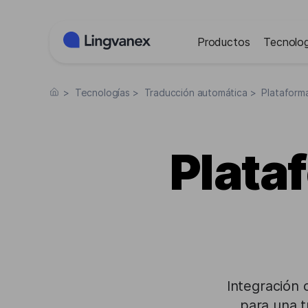
Panel de gestión de cookies
Productos
Tecnolog
>
Tecnologías
>
Traducción automática
>
Plataform
Plata
Integración 
para una t