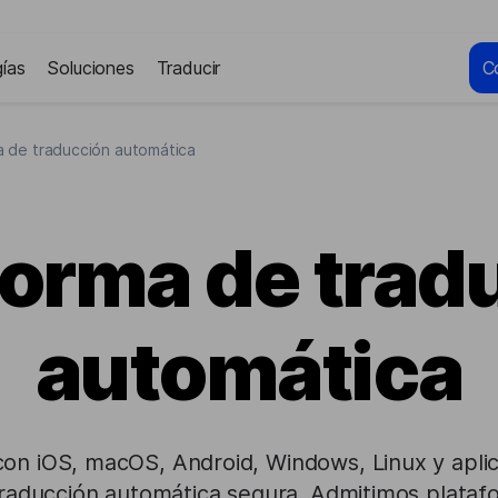
ías
Soluciones
Traducir
C
a de traducción automática
forma de trad
automática
con iOS, macOS, Android, Windows, Linux y apl
raducción automática segura. Admitimos plataf