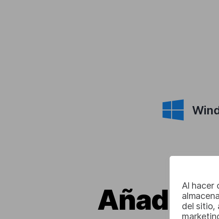
Win
Al hacer 
Añade la 
almacena
del sitio
marketin