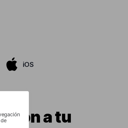
iOS
cción a tu
avegación
 de