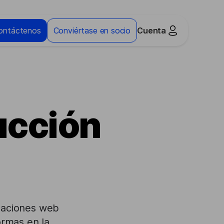
ontáctenos
Conviértase en socio
Cuenta
ucción
icaciones web
ormas en la