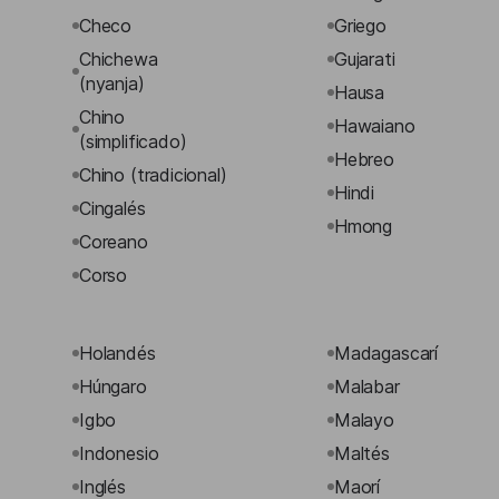
Checo
Griego
Chichewa
Gujarati
(nyanja)
Hausa
Chino
Hawaiano
(simplificado)
Hebreo
Chino (tradicional)
Hindi
Cingalés
Hmong
Coreano
Corso
Holandés
Madagascarí
Húngaro
Malabar
Igbo
Malayo
Indonesio
Maltés
Inglés
Maorí