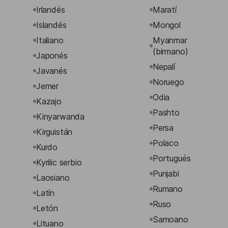
Irlandés
Maratí
Islandés
Mongol
Italiano
Myanmar
(birmano)
Japonés
Nepalí
Javanés
Noruego
Jemer
Odia
Kazajo
Pashto
Kinyarwanda
Persa
Kirguistán
Polaco
Kurdo
Portugués
Kyrilic serbio
Punjabi
Laosiano
Rumano
Latín
Ruso
Letón
Samoano
Lituano