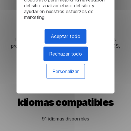
del sitio, analizar el uso del sitio y
ayudar en nuestros esfuerzos de
marketing.
Integración perfecta
Aceptar todo
Integre rápidamente nuestras soluciones en sus
productos en plataformas Linux, Windows, macOS,
web y móviles.
Rechazar todo
Personalizar
Idiomas compatibles
91 idiomas disponibles