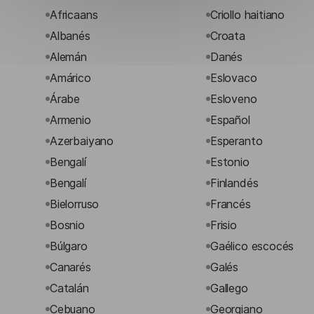
Africaans
Criollo haitiano
Albanés
Croata
Alemán
Danés
Amárico
Eslovaco
Árabe
Esloveno
Armenio
Español
Azerbaiyano
Esperanto
Bengalí
Estonio
Bengalí
Finlandés
Bielorruso
Francés
Bosnio
Frisio
Búlgaro
Gaélico escocés
Canarés
Galés
Catalán
Gallego
Cebuano
Georgiano