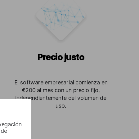
Precio justo
El software empresarial comienza en
€200 al mes con un precio fijo,
independientemente del volumen de
uso.
avegación
 de