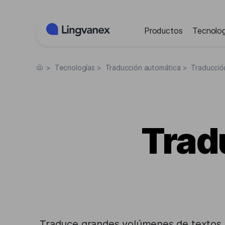
Panel de gestión de cookies
Productos
Tecnolog
>
Tecnologías
>
Traducción automática
>
Traducció
Trad
Traduce grandes volúmenes de textos, a