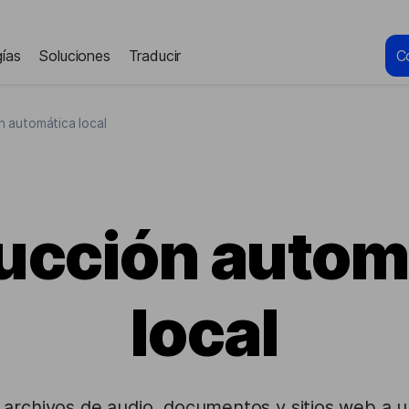
ías
Soluciones
Traducir
C
n automática local
ucción autom
local
rchivos de audio, documentos y sitios web a un 