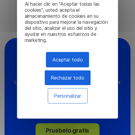
Pruébelo gratis
Al hacer clic en "Aceptar todas las
cookies", usted acepta el
almacenamiento de cookies en su
dispositivo para mejorar la navegación
del sitio, analizar el uso del sitio y
ayudar en nuestros esfuerzos de
marketing.
¿Quieres ahorrar aún
Aceptar todo
más?
Rechazar todo
Utilice el software de traducción local Lingvanex
y reduzca sus costes hasta 4 veces
Personalizar
A partir de €200 al mes con volúmenes de
traducción ilimitados
Pruébelo gratis