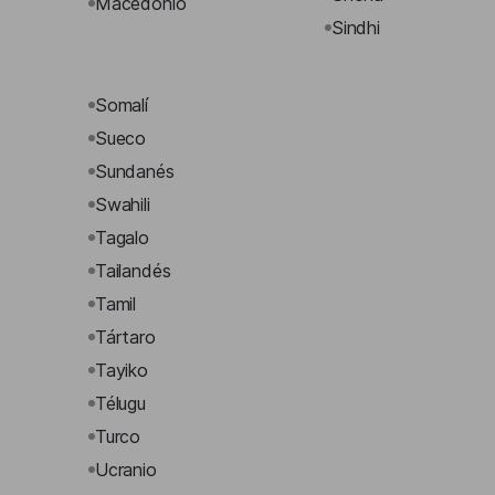
Macedónio
Sindhi
Somalí
Sueco
Sundanés
Swahili
Tagalo
Tailandés
Tamil
Tártaro
Tayiko
Télugu
Turco
Ucranio