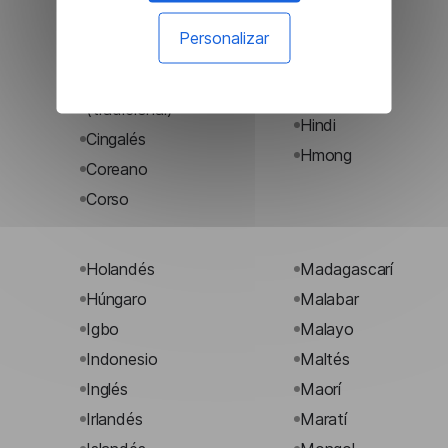
(nyanja)
Gujarati
Chino
Hausa
Personalizar
(simplificado)
Hawaiano
Chino
Hebreo
(tradicional)
Hindi
Cingalés
Hmong
Coreano
Corso
Holandés
Madagascarí
Húngaro
Malabar
Igbo
Malayo
Indonesio
Maltés
Inglés
Maorí
Irlandés
Maratí