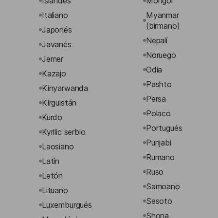
Islandés
Mongol
Italiano
Myanmar
(birmano)
Japonés
Nepalí
Javanés
Noruego
Jemer
Odia
Kazajo
Pashto
Kinyarwanda
Persa
Kirguistán
Polaco
Kurdo
Portugués
Kyrilic serbio
Punjabi
Laosiano
Rumano
Latín
Ruso
Letón
Samoano
Lituano
Sesoto
Luxemburgués
Shona