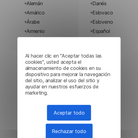
Alemán
Danés
Amárico
Eslovaco
Árabe
Esloveno
Armenio
Español
Azerbaiyano
Esperanto
Bengalí
Estonio
Al hacer clic en "Aceptar todas las
Bengalí
Finlandés
cookies", usted acepta el
almacenamiento de cookies en su
Bielorruso
Francés
dispositivo para mejorar la navegación
Bosnio
Frisio
del sitio, analizar el uso del sitio y
ayudar en nuestros esfuerzos de
Búlgaro
Gaélico
marketing.
escocés
Canarés
Galés
Catalán
Gallego
Aceptar todo
Cebuano
Georgiano
Checo
Griego
Rechazar todo
Chichewa