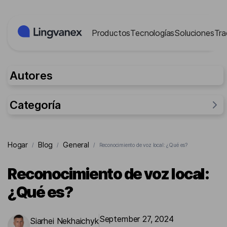
Panel de gestión de cookies
Productos
Tecnologías
Soluciones
Tra
Autores
Categoría
General
Hogar
Blog
General
/
/
/
Reconocimiento de voz local: ¿Qué es?
Investigación
Para empresas
Reconocimiento de voz local:
Para la gente
¿Qué es?
Casos
September 27, 2024
Siarhei Nekhaichyk