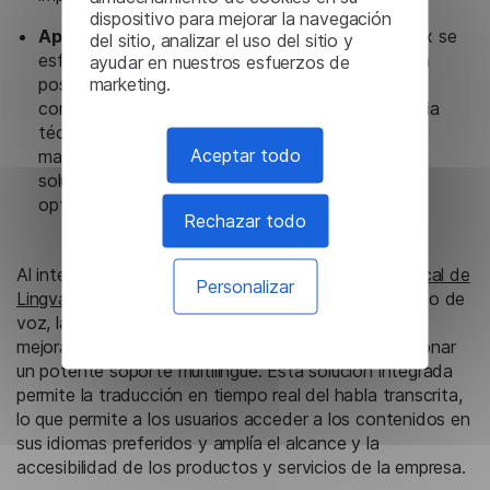
dispositivo para mejorar la navegación
Apoyo continuo y mejora constante.
Lingvanex se
del sitio, analizar el uso del sitio y
esfuerza por ofrecer a sus clientes una asistencia
ayudar en nuestros esfuerzos de
marketing.
posventa completa y una hoja de ruta de mejora
continua. El equipo de Lingvanex ofrece asistencia
técnica especializada, resolución de problemas y
Aceptar todo
mantenimiento continuo para garantizar que la
solución de reconocimiento de voz se mantiene
optimizada y actualizada.
Rechazar todo
Al integrar el
software de traducción automática local de
Personalizar
Lingvanex
junto con las funciones de reconocimiento de
voz, las empresas de software y tecnología pueden
mejorar aún más su oferta de productos y proporcionar
un potente soporte multilingüe. Esta solución integrada
permite la traducción en tiempo real del habla transcrita,
lo que permite a los usuarios acceder a los contenidos en
sus idiomas preferidos y amplía el alcance y la
accesibilidad de los productos y servicios de la empresa.