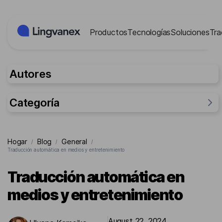
Panel de gestión de cookies
Productos
Tecnologías
Soluciones
Tra
Autores
Categoría
General
Hogar
Blog
General
/
/
/
Investigación
Traducción automática en medios y entretenimiento
Para empresas
Traducción automática en
Para la gente
medios y entretenimiento
Casos
August 22, 2024