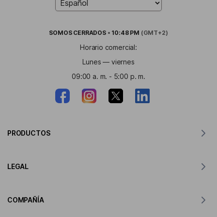
SOMOS
CERRADOS
•
10:48 PM
(GMT+2)
Horario comercial:
Lunes — viernes
09:00 a. m. - 5:00 p. m.
PRODUCTOS
Traductor para MacOS
LEGAL
Traductor para Windows
Traductor para iOS
Declaración de GDPR de Lingvanex
Traductor para Android
COMPAÑÍA
Condiciones de servicio
Traductor para Chrome
Condiciones de uso de la API de traducción