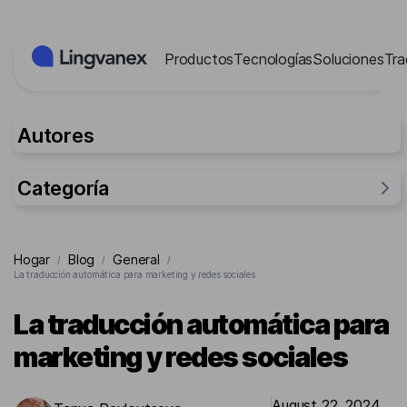
Panel de gestión de cookies
Productos
Tecnologías
Soluciones
Tra
Autores
Categoría
General
Hogar
Blog
General
/
/
/
Investigación
La traducción automática para marketing y redes sociales
Para empresas
La traducción automática para
Para la gente
marketing y redes sociales
Casos
August 22, 2024