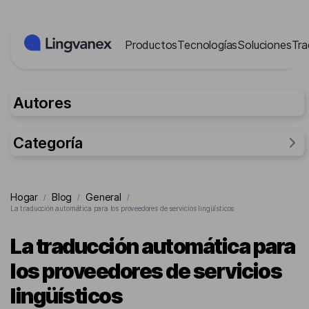
Panel de gestión de cookies
Productos
Tecnologías
Soluciones
Tra
Autores
Categoría
General
Hogar
Blog
General
/
/
/
Investigación
La traducción automática para los proveedores de servicios lingüísticos
Para empresas
La traducción automática para
Para la gente
los proveedores de servicios
Casos
lingüísticos