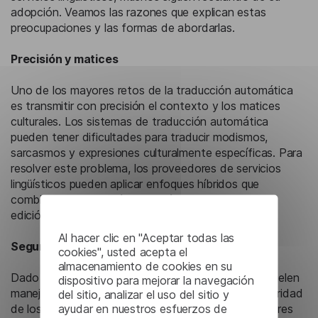
adopción. Veamos las razones que explican estas
preocupaciones y las formas de abordarlas.
Precisión y matices
Uno de los mayores retos de la traducción automática
es transmitir con precisión el contexto y los matices
culturales. Los sistemas de traducción automática
pueden tener dificultades para traducir modismos,
sarcasmos y expresiones culturalmente específicas. Para
resolver este problema, los proveedores de servicios
lingüísticos pueden aplicar enfoques híbridos que
combinen la traducción automática con la posterior
edición humana.
Al hacer clic en "Aceptar todas las
Seguridad
cookies", usted acepta el
almacenamiento de cookies en su
Dado que los sistemas de traducción automática suelen
dispositivo para mejorar la navegación
manejar información sensible, la privacidad y la seguridad
del sitio, analizar el uso del sitio y
ayudar en nuestros esfuerzos de
de los datos pasan a un primer plano. Los proveedores