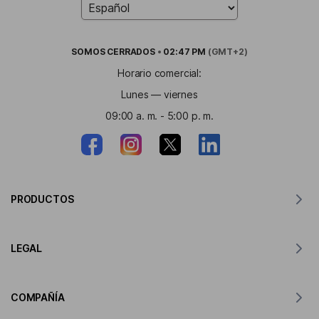
SOMOS
CERRADOS
•
02:47 PM
(GMT+2)
Horario comercial:
Lunes — viernes
09:00 a. m. - 5:00 p. m.
PRODUCTOS
Traductor para MacOS
LEGAL
Traductor para Windows
Traductor para iOS
Declaración de GDPR de Lingvanex
Traductor para Android
COMPAÑÍA
Condiciones de servicio
Traductor para Chrome