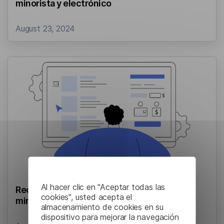
minorista y electrónico
August 23, 2024
Al hacer clic en "Aceptar todas las
Reconocimiento de voz para comercio
cookies", usted acepta el
minorista y electrónico
almacenamiento de cookies en su
dispositivo para mejorar la navegación