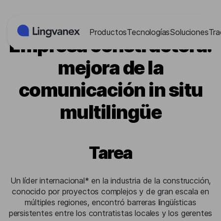
Panel de gestión de cookies
Productos
Tecnologías
Soluciones
Tra
Empresa constructora:
mejora de la
comunicación in situ
multilingüe
Tarea
Un líder internacional* en la industria de la construcción,
conocido por proyectos complejos y de gran escala en
múltiples regiones, encontró barreras lingüísticas
persistentes entre los contratistas locales y los gerentes