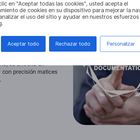
clic en "Aceptar todas las cookies", usted acepta el
miento de cookies en su dispositivo para mejorar la n
, analizar el uso del sitio y ayudar en nuestros esfuerzos
g.
 local
 requisitos de
Aceptar todo
Rechazar todo
Personalizar
en los documentos, lo
 por parte de los
rio, se entrenó un
r con precisión matices
.