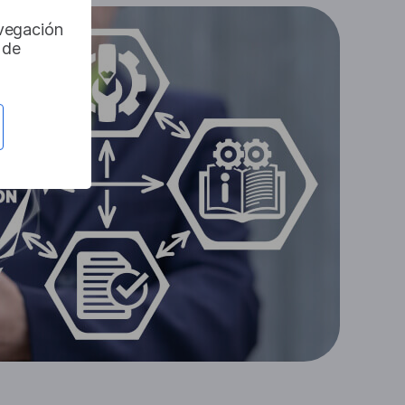
avegación
 de