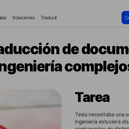
ías
Soluciones
Traducir
C
traducción de docum
ingeniería complejo
Tarea
Tesla necesitaba una s
ingeniería estuviera di
contrapartes de distint