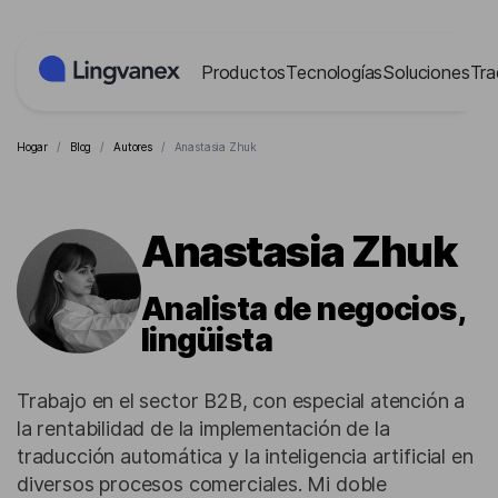
Panel de gestión de cookies
Productos
Tecnologías
Soluciones
Tra
Hogar
/
Blog
/
Autores
/
Аnastasia Zhuk
Аnastasia Zhuk
Analista de negocios,
lingüista
Trabajo en el sector B2B, con especial atención a
la rentabilidad de la implementación de la
traducción automática y la inteligencia artificial en
diversos procesos comerciales. Mi doble