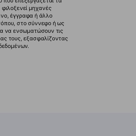
ύ που επεξεργάζεται τα
 φιλοξενεί μηχανές
ενο, έγγραφα ή άλλο
τόπου, στο σύννεφο ή ως
ητα να ενσωματώσουν τις
ίας τους, εξασφαλίζοντας
δεδομένων.