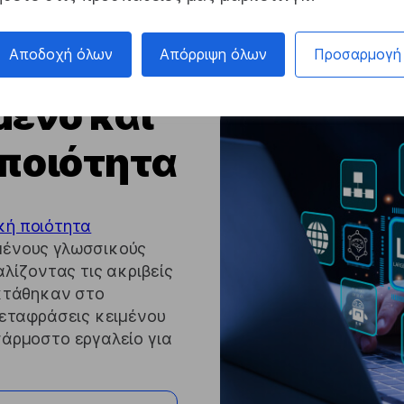
Αποδοχή όλων
Απόρριψη όλων
Προσαρμογή
ενο και
 ποιότητα
κή ποιότητα
μένους γλωσσικούς
λίζοντας τις ακριβείς
εκτάθηκαν στο
μεταφράσεις κειμένου
άρμοστο εργαλείο για