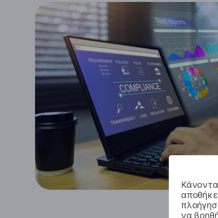
Κάνοντας
αποθήκευ
πλοήγηση
να βοηθή