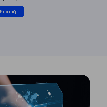
δοκιμή