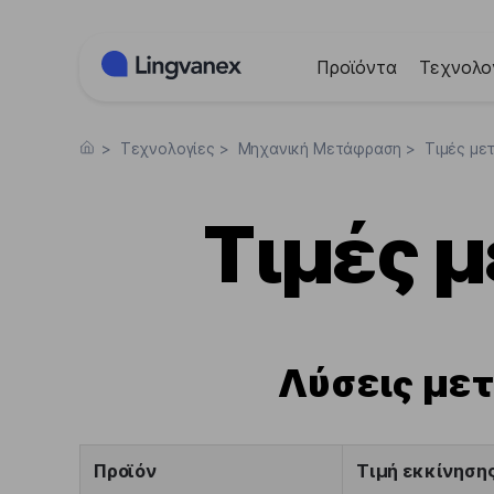
Πίνακας διαχείρισης "Μπισκότων" (Cookies)
Προϊόντα
Τεχνολο
>
Τεχνολογίες
>
Μηχανική Μετάφραση
>
Τιμές με
Τιμές 
Λύσεις με
Προϊόν
Τιμή εκκίνηση