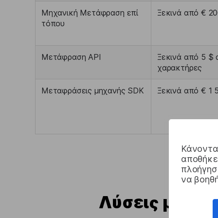
Μηχανική Μετάφραση επί
Ξεκινά από € 2
τόπου
Μετάφραση API
Ξεκινά από 5 $ 
χαρακτήρες
Μεταφράσεις μηχανής SDK
Ξεκινά από € 1 
Κάνοντας
αποθήκευ
πλοήγηση
να βοηθή
Λύσεις μετά