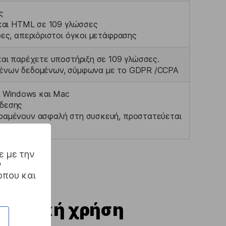
ς
 και HTML σε 109 γλώσσες
ες, απεριόριστοι όγκοι μετάφρασης
αι παρέχετε υποστήριξη σε 109 γλώσσες.
ένων δεδομένων, σύμφωνα με το GDPR /CCPA
, Windows και Mac
δεσης
ραμένουν ασφαλή στη συσκευή, προστατεύεται
ε με την
ν
οπου και
σωπική χρήση