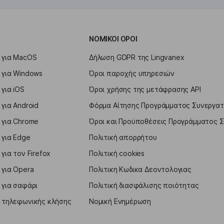
ΝΟΜΙΚΟΊ ΌΡΟΙ
 για MacOS
Δήλωση GDPR της Lingvanex
για Windows
Όροι παροχής υπηρεσιών
για iOS
Όροι χρήσης της μετάφρασης API
για Android
Φόρμα Αίτησης Προγράμματος Συνεργα
για Chrome
Όροι και Προϋποθέσεις Προγράμματος 
για Edge
Πολιτική απορρήτου
ια τον Firefox
Πολιτική cookies
για Opera
Πολιτικη Κωδικα Δεοντολογιας
για σαφάρι
Πολιτική διασφάλισης ποιότητας
τηλεφωνικής κλήσης
Νομική Ενημέρωση