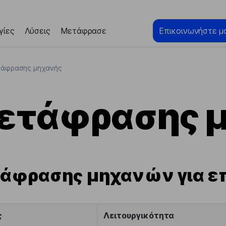
γίες
Λύσεις
Μετάφρασε
Επικοινωνήστε μα
τάφρασης μηχανής
μετάφρασης 
τάφρασης μηχανών για επ
ς
Λειτουργικότητα