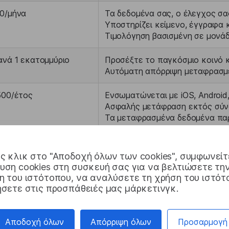
00/μήνα
Τα δεδομένα σας, ο έλεγχος σα
Υποστηρίζει κείμενο, έγγραφα
Τιμολόγηση βασισμένη σε μονάδ
ανά 1 εκατομμύριο
Προσέξτε το παγκόσμιο κοινό κ
Αυτόματη απόρριψη μεταφρασμ
500/έτος
Ενσωματώνεται με iOS, Android
Ασφαλής μετάφραση εκτός σύν
Τα μεταφρασμένα δεδομένα πα
το απόρρητο
 κλικ στο "Αποδοχή όλων των cookies", συμφωνείτ
ση cookies στη συσκευή σας για να βελτιώσετε τη
 του ιστότοπου, να αναλύσετε τη χρήση του ιστότ
σετε στις προσπάθειές μας μάρκετινγκ.
φρασης μηχανών για προ
Αποδοχή όλων
Απόρριψη όλων
Προσαρμογή