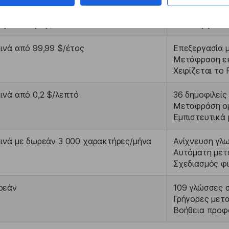
μή εκκίνησης
Λειτουργικό
ινά από 99,99 $/έτος
Επεξεργασία 
Μετάφραση εκ
Χειρίζεται το
ινά από 0,2 $/λεπτό
36 δημοφιλεί
Μεταφράση ομ
Εμπιστευτικά 
ινά με δωρεάν 3 000 χαρακτήρες/μήνα
Ανίχνευση γλ
Αυτόματη μετ
Σχεδιασμός φι
ρεάν
109 γλώσσες 
Γρήγορες μετα
Βοήθεια προφ