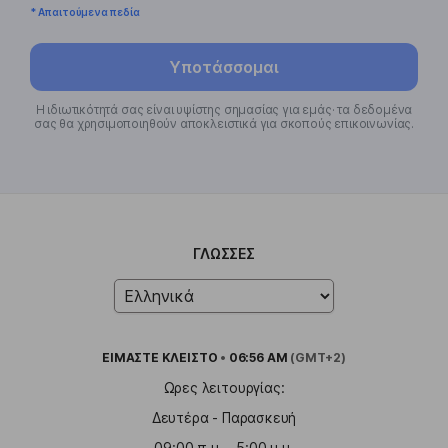
* Απαιτούμενα πεδία
Υποτάσσομαι
Η ιδιωτικότητά σας είναι υψίστης σημασίας για εμάς· τα δεδομένα
σας θα χρησιμοποιηθούν αποκλειστικά για σκοπούς επικοινωνίας.
ΓΛΏΣΣΕΣ
ΕΙΜΑΣΤΕ
ΚΛΕΙΣΤΟ
•
06:56 AM
(GMT+2)
Ωρες λειτουργίας:
Δευτέρα - Παρασκευή
09:00 π.μ. - 5:00 μ.μ.