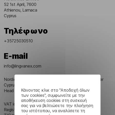
52 1st April, 7600
Athienou, Larnaca
Cyprus
Τηλέφωνο
+35725030510
E-mail
info@lingvanex.com
Nordicwise Limited is a limited liability company under
Cyprus law
Κάνοντας κλικ στο "Αποδοχή όλων
Head office in Athienou, Cyprus
των cookies", συμφωνείτε με την
αποθήκευση cookies στη συσκευή
VAT identification number: CY10367059A
σας για να βελτιώσετε την πλοήγηση
Registration number: HE 367059
του ιστότοπου, να αναλύσετε τη