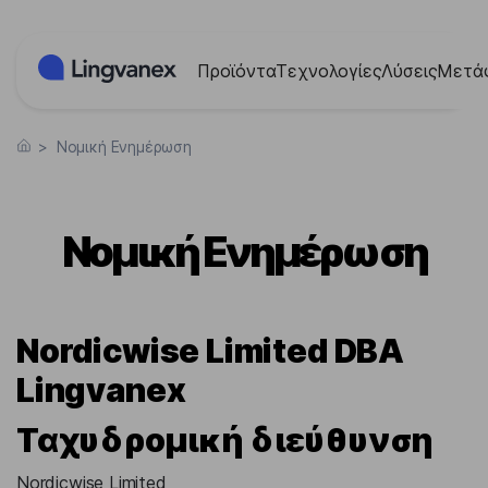
Πίνακας διαχείρισης "Μπισκότων" (Cookies)
Προϊόντα
Τεχνολογίες
Λύσεις
Μετά
>
Νομική Ενημέρωση
Νομική Ενημέρωση
Nordicwise Limited DBA
Lingvanex
Ταχυδρομική διεύθυνση
Nordicwise Limited