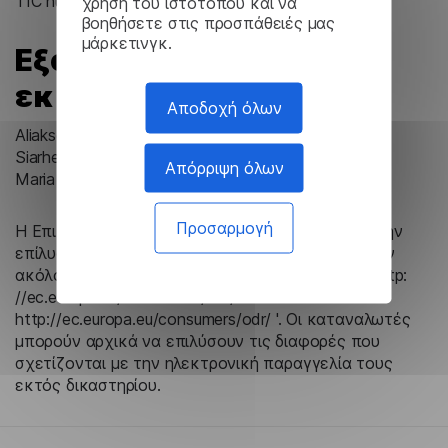
TIC number: 10367059A
χρήση του ιστότοπου και να
βοηθήσετε στις προσπάθειές μας
μάρκετινγκ.
Εξουσιοδοτημένοι
εκπρόσωποι
Αποδοχή όλων
Aliaksei Rudak – CEO, Founder
Siarhei Nekhaichyk – CBDO, Attorney
Απόρριψη όλων
Maria Pastou – Director
Προσαρμογή
Η Επιτροπή της ΕΕ παρέχει μια πλατφόρμα για την
επίλυση διαφορών στο διαδίκτυο σύμφωνα με τον
ακόλουθο σύνδεσμο: 'a target =' _ blank 'href =' http:
//ec.europa.eu/consumers/odr/ '>
http://ec.europa.eu/consumers/odr/ '. Οι καταναλωτές
μπορούν αρχικά να επιλύσουν τις διαφορές που
σχετίζονται με την ηλεκτρονική παραγγελία τους
εκτός δικαστηρίου.