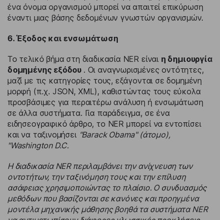
ένα όνομα οργανισμού μπορεί να απαιτεί επικύρωση
έναντι μιας βάσης δεδομένων γνωστών οργανισμών.
6. Έξοδος και ενσωμάτωση
Το τελικό βήμα στη διαδικασία NER είναι
η δημιουργία
δομημένης εξόδου
. Οι αναγνωρισμένες οντότητες,
μαζί με τις κατηγορίες τους, εξάγονται σε δομημένη
μορφή (π.χ. JSON, XML), καθιστώντας τους εύκολα
προσβάσιμες για περαιτέρω ανάλυση ή ενσωμάτωση
σε άλλα συστήματα. Για παράδειγμα, σε ένα
ειδησεογραφικό άρθρο, το NER μπορεί να εντοπίσει
και να ταξινομήσει
"Barack Obama" (άτομο),
"Washington D.C.
Η διαδικασία NER περιλαμβάνει την ανίχνευση των
οντοτήτων, την ταξινόμηση τους και την επίλυση
ασάφειας χρησιμοποιώντας το πλαίσιο. Ο συνδυασμός
μεθόδων που βασίζονται σε κανόνες και προηγμένα
μοντέλα μηχανικής μάθησης βοηθά τα συστήματα NER
να αντιμετωπίσουν διάφορες γλωσσικές προκλήσεις,