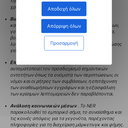
της ακρίβειας απόκρισης και της εμπειρίας των
χρηστών.
Αποδοχή όλων
Βιοϊατρική έρευνα
. Τα εκχυλίσματα NER και
κατηγοριοποιούν όρους όπως ονόματα φαρμάκων,
Απόρριψη όλων
γονίδια και ασθένειες από επιστημονικά κείμενα,
βοηθώντας σε ταχύτερες ανασκοπήσεις της
Προσαρμογή
λογοτεχνίας και την ανάπτυξη γραφημάτων γνώσης
για ιατρικές εξελίξεις.
Επεξεργασία νομικών εγγράφων
. Το NER
αυτοματοποιεί τον προσδιορισμό σημαντικών
οντοτήτων όπως τα ονόματα των περιπτώσεων, οι
νόμοι και οι ρήτρες των συμβάσεων, η επιτάχυνση
των αναθεωρήσεων εγγράφων και η εξασφάλιση
των κρίσιμων λεπτομερειών δεν παραβλέπονται.
Ανάλυση κοινωνικών μέσων
. Το NER
παρακολουθεί το εμπορικό σήμα, το συναίσθημα και
τις κοινές απόψεις για τα γεγονότα, παρέχοντας
πληροφορίες για τη διαχείριση μάρκετινγκ και φήμης.