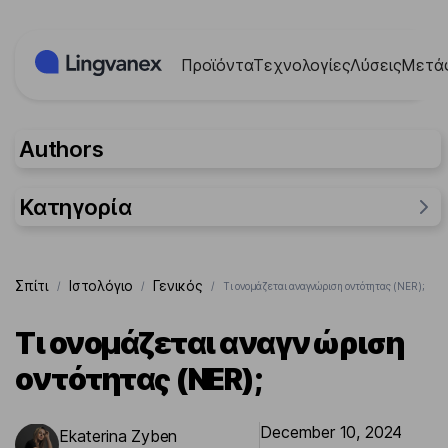
Πίνακας διαχείρισης "Μπισκότων" (Cookies)
Προϊόντα
Τεχνολογίες
Λύσεις
Μετά
Authors
Κατηγορία
Γενικός
Σπίτι
Ιστολόγιο
Γενικός
/
/
/
Τι ονομάζεται αναγνώριση οντότητας (NER);
Ερευνήσεις
Περιπτώσεις
Τι ονομάζεται αναγνώριση
οντότητας (NER);
December 10, 2024
Ekaterina Zyben