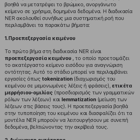
βοηθά να μετατρέψει το βρώμικο, ανοργάνωτο
κείμενο σε χρήσιμα, δομημένα δεδομένα. Η διαδικασία
NER ακολουθεί συνήθως μια συστηματική ροή που
περιλαμβάνει τα παρακάτω βήματα:
1. Προεπεξεργασία κειμένου
Το πρώτο βήμα στη διαδικασία NER είναι
προεπεξεργασία κειμένου
, το οποίο προετοιμάζει
το ακατέργαστο κείμενο εισόδου για αναγνώριση
οντότητας. Αυτό το στάδιο μπορεί να περιλαμβάνει
εργασίες όπως
tokenization
(διαχωρισμός του
κειμένου σε μεμονωμένες λέξεις ή φράσεις),
ετικέτα
μερρήσιου-ομιλίας
(προσδιορισμός των γραμματικών
ρόλων των λέξεων) και
lemmatization
(μείωση των
λέξεων στις βάσεις τους). Η προεπεξεργασία βοηθά
στην τυποποίηση του κειμένου και διασφαλίζει ότι τα
μοντέλα NER μπορούν να λειτουργήσουν με συνεπή
δεδομένα, βελτιώνοντας την ακρίβειά τους.
2. Ανίχνευση οντότητας