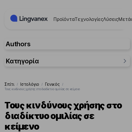
Πίνακας διαχείρισης "Μπισκότων" (Cookies)
Προϊόντα
Τεχνολογίες
Λύσεις
Μετά
Authors
Κατηγορία
Γενικός
Σπίτι
Ιστολόγιο
Γενικός
/
/
/
Ερευνήσεις
Τους κινδύνους χρήσης στο διαδίκτυο ομιλίας σε κείμενο
Περιπτώσεις
Τους κινδύνους χρήσης στο
διαδίκτυο ομιλίας σε
κείμενο