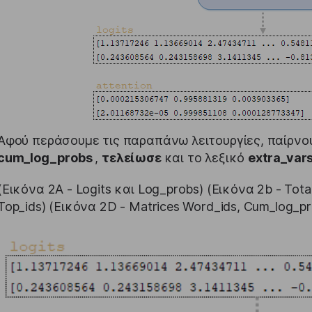
Αφού περάσουμε τις παραπάνω λειτουργίες, παίρνου
cum_log_probs
,
τελείωσε
και το λεξικό
extra_var
(Εικόνα 2A - Logits και Log_probs) (Εικόνα 2b - Tota
Top_ids) (Εικόνα 2D - Matrices Word_ids, Cum_log_pro