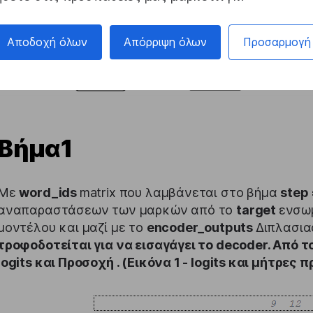
Αποδοχή όλων
Απόρριψη όλων
Προσαρμογή
Βήμα1
Με
word_ids
matrix που λαμβάνεται στο βήμα
step
αναπαραστάσεων των μαρκών από το
target
ενσωμ
μοντέλου και μαζί με το
encoder_outputs
Διπλασια
τροφοδοτείται για να εισαγάγει το decoder. Από 
logits
και
Προσοχή
. (Εικόνα 1 - logits και μήτρες 