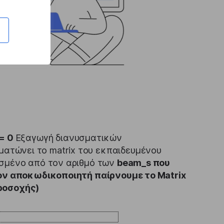
 = 0
Εξαγωγή διανυσματικών
ατώνει το matrix του εκπαιδευμένου
σμένο από τον αριθμό των
beam_s που
τον αποκωδικοποιητή παίρνουμε το Matrix
προσοχής)