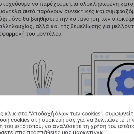
στοχεύουμε να παρέχουμε μια ολοκληρωμένη καταν
μοντέλα αυτά παράγουν συνεκτικές και συμφραζόμ
όχι μόνο θα βοηθήσει στην κατανόηση των υποκεί
αλληλουχίας, αλλά και της θεμελίωσης για μελλοντ
εφαρμογή του μοντέλου.
 κλικ στο "Αποδοχή όλων των cookies", συμφωνείτ
ση cookies στη συσκευή σας για να βελτιώσετε τη
 του ιστότοπου, να αναλύσετε τη χρήση του ιστότ
σετε στις προσπάθειές μας μάρκετινγκ.