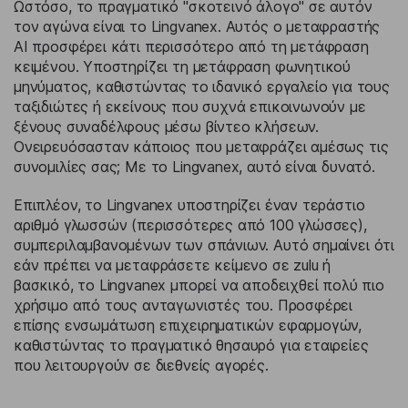
Ωστόσο, το πραγματικό "σκοτεινό άλογο" σε αυτόν
τον αγώνα είναι το Lingvanex. Αυτός ο μεταφραστής
AI προσφέρει κάτι περισσότερο από τη μετάφραση
κειμένου. Υποστηρίζει τη μετάφραση φωνητικού
μηνύματος, καθιστώντας το ιδανικό εργαλείο για τους
ταξιδιώτες ή εκείνους που συχνά επικοινωνούν με
ξένους συναδέλφους μέσω βίντεο κλήσεων.
Ονειρευόσασταν κάποιος που μεταφράζει αμέσως τις
συνομιλίες σας; Με το Lingvanex, αυτό είναι δυνατό.
Επιπλέον, το Lingvanex υποστηρίζει έναν τεράστιο
αριθμό γλωσσών (περισσότερες από 100 γλώσσες),
συμπεριλαμβανομένων των σπάνιων. Αυτό σημαίνει ότι
εάν πρέπει να μεταφράσετε κείμενο σε zulu ή
βασκικό, το Lingvanex μπορεί να αποδειχθεί πολύ πιο
χρήσιμο από τους ανταγωνιστές του. Προσφέρει
επίσης ενσωμάτωση επιχειρηματικών εφαρμογών,
καθιστώντας το πραγματικό θησαυρό για εταιρείες
που λειτουργούν σε διεθνείς αγορές.