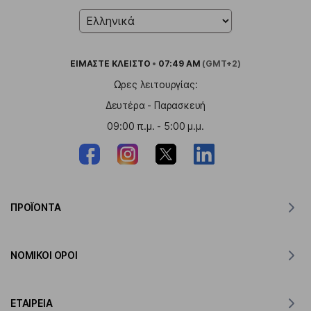
ΕΙΜΑΣΤΕ
ΚΛΕΙΣΤΟ
•
07:49 AM
(GMT+2)
Ωρες λειτουργίας:
Δευτέρα - Παρασκευή
09:00 π.μ. - 5:00 μ.μ.
ΠΡΟΪΌΝΤΑ
Μεταφραστής για MacOS
ΝΟΜΙΚΟΊ ΌΡΟΙ
Μεταφραστής για Windows
Μεταφραστής για iOS
Δήλωση GDPR της Lingvanex
Μεταφραστής για Android
ΕΤΑΙΡΕΊΑ
Όροι παροχής υπηρεσιών