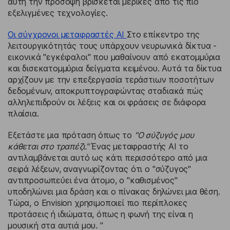
αυτή την πρόσοψη βρίσκεται μερικές από τις πιο
εξελιγμένες τεχνολογίες.
Οι σύγχρονοι μεταφραστές AI
Στο επίκεντρο της
λειτουργικότητάς τους υπάρχουν νευρωνικά δίκτυα -
εικονικά "εγκέφαλοι" που μαθαίνουν από εκατομμύρια
και δισεκατομμύρια δείγματα κειμένου. Αυτά τα δίκτυα
αρχίζουν με την επεξεργασία τεράστιων ποσοτήτων
δεδομένων, αποκρυπτογραφώντας σταδιακά πώς
αλληλεπιδρούν οι λέξεις και οι φράσεις σε διάφορα
πλαίσια.
Εξετάστε μια πρόταση όπως το
"Ο σύζυγός μου
κάθεται στο τραπέζι."
Ένας μεταφραστής AI το
αντιλαμβάνεται αυτό ως κάτι περισσότερο από μια
σειρά λέξεων, αναγνωρίζοντας ότι ο "σύζυγος"
αντιπροσωπεύει ένα άτομο, ο "καθισμένος"
υποδηλώνει μια δράση και ο πίνακας δηλώνει μια θέση.
Τώρα, ο Envision χρησιμοποιεί πιο περίπλοκες
προτάσεις ή ιδιώματα, όπως η φωνή της είναι η
μουσική στα αυτιά μου. "