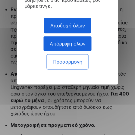
μάρκετινγκ.
Ενισχυμένη ασφάλεια των δεδομένων
Αυτή η
προσέγγιση είναι εξαιρετικά ασφαλής, καθώς
εξαλείφει την ανάγκη μετάδοσης και επεξεργασίας
Αποδοχή όλων
ηχογραφήσεων ήχου σε εξωτερικούς διακομιστές,
προστατεύοντας έτσι τις πληροφορίες. Η σημασία
της ασφάλειας δεν μπορεί να υπερεκτιμηθεί, ειδικά
Απόρριψη όλων
σε πλαίσια που περιλαμβάνουν ιδιωτικές
οικονομικές πληροφορίες και τεχνικές
Προσαρμογή
τεχνογνωσία.
Απεριόριστες δυνατότητες μεταγραφής
Εκτός
από την εξασφάλιση πλήρους ασφάλειας, το
Lingvanex παρέχει μια σταθερή μηνιαία τιμή χωρίς
όρια στον όγκο του επεξεργασμένου ήχου.
Για 400
ευρώ το μήνα
, οι χρήστες μπορούν να
μεταγράψουν οπουδήποτε από δώδεκα έως
χιλιάδες ώρες ήχου.
Μεταγραφή σε πραγματικό χρόνο.