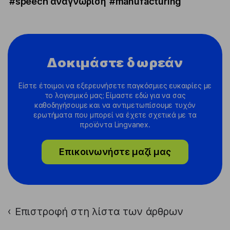
#speech αναγνώριση
#manufacturing
Δοκιμάστε δωρεάν
Είστε έτοιμοι να εξερευνήσετε παγκόσμιες ευκαιρίες με
το λογισμικό μας; Είμαστε εδώ για να σας
καθοδηγήσουμε και να αντιμετωπίσουμε τυχόν
ερωτήματα που μπορεί να έχετε σχετικά με τα
προϊόντα Lingvanex.
Επικοινωνήστε μαζί μας
Επιστροφή στη λίστα των άρθρων
›