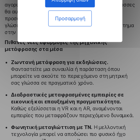
αγορών, η ζήτηση για περιεχόμενο σε πολλές γλώσσες
θα αυξηθεί ραγδαία. Οι εταιρείες που μπορούν να
Προσαρμογή
προσφέρουν ποιοτικές μεταφράσεις σε πολλές
γλώσσες θα αποκτήσουν ανταγωνιστικό πλεονέκτημα
στην παγκόσμια αγορά ψυχαγωγίας.
Πιθανές νέες εφαρμογές της μηχανικής
μετάφρασης στα μέσα
Ζωντανή μετάφραση για εκδηλώσεις.
Φανταστείτε μια συναυλία ή παράσταση όπου
μπορείτε να ακούτε το περιεχόμενο στη μητρική
σας γλώσσα σε πραγματικό χρόνο.
Διαδραστικές μεταφρασμένες εμπειρίες σε
εικονική και επαυξημένη πραγματικότητα.
Καθώς εξελίσσεται η VR και η AR, αναμένονται
εμπειρίες που μεταφράζουν περιεχόμενο δυναμικά.
Φωνητική μεταγλώττιση με ΤΝ.
Η μελλοντική
τεχνολογία μπορεί να αποδώσει πιο φυσικό ήχο