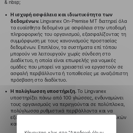
& nbsp;
Η ισχυρή ασφάλεια και ιδιωτικότητα των
δεδομένων.
Lingvanex On-Premise MT διατηρεί όλα
τα ευαίσθητα δεδομένα με ασφάλεια στην υποδομή
πληροφορικής του οργανισμού, εξασφαλίζοντας τη
συμμόρφωση με τους κανονισμούς προστασίας
δεδομένων. Επιπλέον, τα συστήματα επί τόπου
μπορούν να λειτουργούν χωρίς σύνδεση στο
Διαδίκτυο, η οποία είναι επωφελής για νομικές
ομάδες που μπορεί να χρειαστεί να εργαστούν σε
ασφαλή περιβάλλοντα ή τοποθεσίες με αναξιόπιστη
πρόσβαση στο διαδίκτυο.
Η πολύγλωσση υποστήριξη.
Το Lingvanex
υποστηρίζει πάνω από 100 γλώσσες, ενδυναμώνει
τους οργανισμούς να περιηγούνται σε πολύπλοκα,
πολύγλωσσα ρυθμιστικά περιβάλλοντα και να
εξασφαλίζουν ακριβή μετάφραση κρίσιμων νομικών
και συμμόρφωσης.
Κάνοντας κλικ στο "Αποδοχή όλων