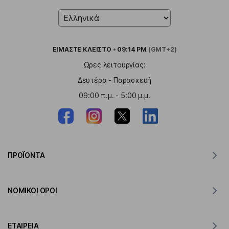
ΕΙΜΑΣΤΕ
ΚΛΕΙΣΤΟ
•
09:14 PM
(GMT+2)
Ωρες λειτουργίας:
Δευτέρα - Παρασκευή
09:00 π.μ. - 5:00 μ.μ.
ΠΡΟΪΌΝΤΑ
Μεταφραστής για MacOS
ΝΟΜΙΚΟΊ ΌΡΟΙ
Μεταφραστής για Windows
Μεταφραστής για iOS
Δήλωση GDPR της Lingvanex
Μεταφραστής για Android
ΕΤΑΙΡΕΊΑ
Όροι παροχής υπηρεσιών