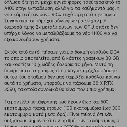
δήλωσε ότι ήταν μέχρι εννέα φορές ταχύτερα από το
A100 στην εκπαίδευση, αλλά για τα καθήκοντά μας, η
νέα κάρτα ήταν μόνο 90% ταχύτερη από την παλιά.
Συγκριτικά, οι πάροχοι σύννεφων μας είχαν μια
διαφορά τιμής 2x μεταξύ αυτών των GPU, οπότε δεν
υπήρχε λόγος να μεταβιβάζουμε το νέο H100 για να
εξοικονομήσουν χρήματα.
Εκτός από αυτό, πήραμε για μια δοκιμή σταθμός DGX,
το οποίο αποτελείται από 8 κάρτες γραφικών 80 GB
και κοστίζει 10 χιλιάδες δολάρια το μήνα. Μετά τη
δοκιμή, κατέστη σαφές ότι ο λόγος τιμής/απόδοσης
αυτού του σταθμού δεν μας ταιριάζει καθόλου και για
αυτά τα χρήματα, μπορούμε να πάρουμε 66 X RTX
3090, τα οποία συνολικά θα είναι πολύ πιο χρήσιμα.
Τα μοντέλα μετάφρασης μας έχουν έως και 500
εκατομμύρια παραμέτρους (100 εκατομμύρια έως 300
εκατομμύρια κατά μέσο όρο). Είναι πιθανό ότι εάν
αυξήσουμε σημαντικά τον αριθμό των παραμέτρων, ο
λόγος τιμής/απόδοσης της DGX θα είναι καλύτερος.