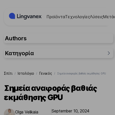
Πίνακας διαχείρισης "Μπισκότων" (Cookies)
Προϊόντα
Τεχνολογίες
Λύσεις
Μετά
Authors
Κατηγορία
Γενικός
Σπίτι
Ιστολόγιο
Γενικός
/
/
/
Σημεία αναφοράς βαθιάς εκμάθησης GPU
Ερευνήσεις
Περιπτώσεις
Σημεία αναφοράς βαθιάς
εκμάθησης GPU
September 10, 2024
Olga Velikaia