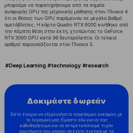
μπορούμε να παρατηρήσουμε από τα σημεία
αναφοράς GPU της μηχανικής μάθησης στον Πίνακα 4
ότι οι θέσεις των GPU παρέμειναν σε μεγάλο βαθμό
αμετάβλητες. Η κάρτα Quadro RTX 6000 κινήθηκε από
την πέμπτη θέση στην έκτη, χτυπώντας το GeForce
RTX 3090 GPU κατά 96 δευτερόλεπτα. Οι τελικοί
αριθμοί παρουσιάζονται στον Πίνακα 5.
#Deep Learning
#technology
#research
Δοκιμάστε δωρεάν
Είστε έτοιμοι να εξερευνήσετε παγκόσμιες ευκαιρίες με
το λογισμικό μας; Είμαστε εδώ για να σας
καθοδηγήσουμε και να αντιμετωπίσουμε τυχόν
ερωτήματα που μπορεί να έχετε σχετικά με τα