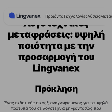
Πίνακας διαχείρισης "Μπισκότων" (Cookies)
Προϊόντα
Τεχνολογίες
Λύσεις
Μετά
Λογοτεχνικές
μεταφράσεις: υψηλή
ποιότητα με την
προσαρμογή του
Lingvanex
Πρόκληση
Ένας εκδοτικός οίκος*, αναγνωρισμένος για τα υψηλά
πρότυπά του σε λογοτεχνία μη-φαντασίας που