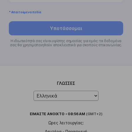
* Απαιτούμενα πεδία
Υποτάσσομαι
Η ιδιωτικότητά σας είναι υψίστης σημασίας για εμάς· τα δεδομένα
σας θα χρησιμοποιηθούν αποκλειστικά για σκοπούς επικοινωνίας.
ΓΛΏΣΣΕΣ
ΕΙΜΑΣΤΕ
ΑΝΟΙΧΤΟ
•
08:56 AM
(GMT+2)
Ωρες λειτουργίας:
Δευτέρα - Παρασκευή