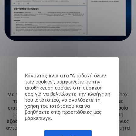
Αποτελέσματα
Κάνοντας κλικ στο "Αποδοχή όλων
των cookies", συμφωνείτε με την
αποθήκευση cookies στη συσκευή
σας για να βελτιώσετε την πλοήγηση
Με τον μεταφραστή επιφάνειας εργασίας Lingvanex,
του ιστότοπου, να αναλύσετε τη
το Πανεπιστήμιο της Κοπεγχάγης εφάρμοσε με
χρήση του ιστότοπου και να
επιτυχία μια ασφαλή και αποτελεσματική διαδικασία
βοηθήσετε στις προσπάθειές μας
μετάφρασης για τα ρυθμιστικά έγγραφα. Η λύση
μάρκετινγκ.
εξασφάλισε ότι όλες οι πολυγλωσσικές επικοινωνίες
αντιμετωπίστηκαν με την απόλυτη εμπιστευτικότητα
και ακρίβεια.