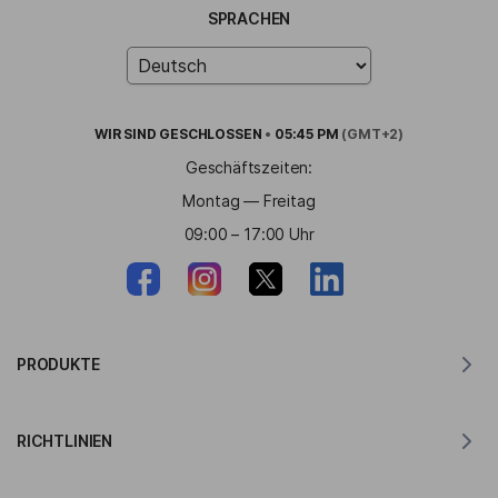
SPRACHEN
WIR SIND
GESCHLOSSEN
•
05:45 PM
(GMT+2)
Geschäftszeiten:
Montag — Freitag
09:00 – 17:00 Uhr
PRODUKTE
Übersetzer für MacOS
RICHTLINIEN
Übersetzer für Windows
Übersetzer für iOS
Lingvanex GDPR-Erklärung