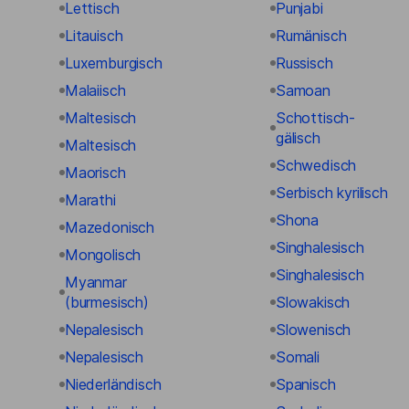
Lettisch
Punjabi
Litauisch
Rumänisch
Luxemburgisch
Russisch
Malaiisch
Samoan
Maltesisch
Schottisch-
gälisch
Maltesisch
Schwedisch
Maorisch
Serbisch kyrilisch
Marathi
Shona
Mazedonisch
Singhalesisch
Mongolisch
Singhalesisch
Myanmar
(burmesisch)
Slowakisch
Nepalesisch
Slowenisch
Nepalesisch
Somali
Niederländisch
Spanisch