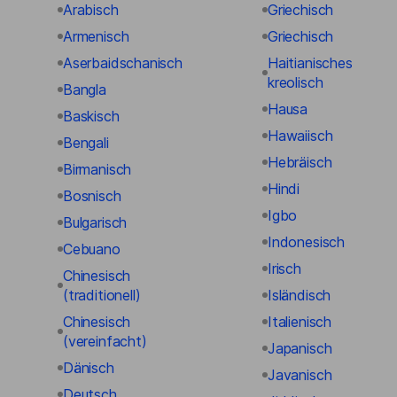
Arabisch
Griechisch
Armenisch
Griechisch
Aserbaidschanisch
Haitianisches
kreolisch
Bangla
Hausa
Baskisch
Hawaiisch
Bengali
Hebräisch
Birmanisch
Hindi
Bosnisch
Igbo
Bulgarisch
Indonesisch
Cebuano
Irisch
Chinesisch
(traditionell)
Isländisch
Chinesisch
Italienisch
(vereinfacht)
Japanisch
Dänisch
Javanisch
Deutsch