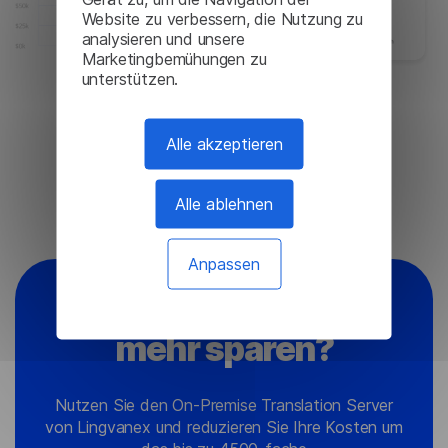
Website zu verbessern, die Nutzung zu
analysieren und unsere
Marketingbemühungen zu
unterstützen.
Alle akzeptieren
Kostenlos testen
Alle ablehnen
Anpassen
Möchten Sie noch
mehr sparen?
Nutzen Sie den On-Premise Translation Server
von Lingvanex und reduzieren Sie Ihre Kosten um