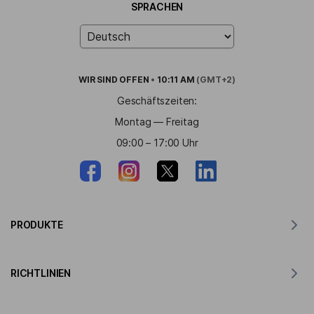
SPRACHEN
WIR SIND
OFFEN
•
10:11 AM
(GMT+2)
Geschäftszeiten:
Montag — Freitag
09:00 – 17:00 Uhr
PRODUKTE
Übersetzer für MacOS
RICHTLINIEN
Übersetzer für Windows
Übersetzer für iOS
Lingvanex GDPR-Erklärung