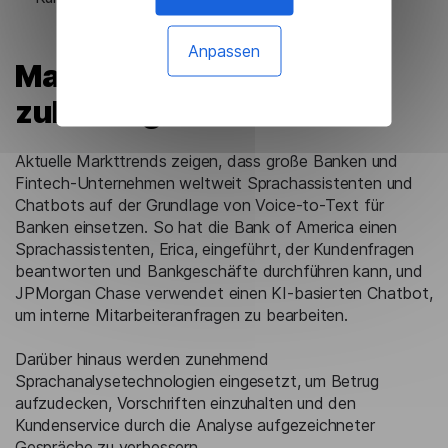
Anpassen
Marktanalyse und
zukünftige Trends
Aktuelle Markttrends zeigen, dass große Banken und
Fintech-Unternehmen weltweit Sprachassistenten und
Chatbots auf der Grundlage von Voice-to-Text für
Banken einsetzen. So hat die Bank of America einen
Sprachassistenten, Erica, eingeführt, der Kundenfragen
beantworten und Bankgeschäfte durchführen kann, und
JPMorgan Chase verwendet einen KI-basierten Chatbot,
um interne Mitarbeiteranfragen zu bearbeiten.
Darüber hinaus werden zunehmend
Sprachanalysetechnologien eingesetzt, um Betrug
aufzudecken, Vorschriften einzuhalten und den
Kundenservice durch die Analyse aufgezeichneter
Gespräche zu verbessern.