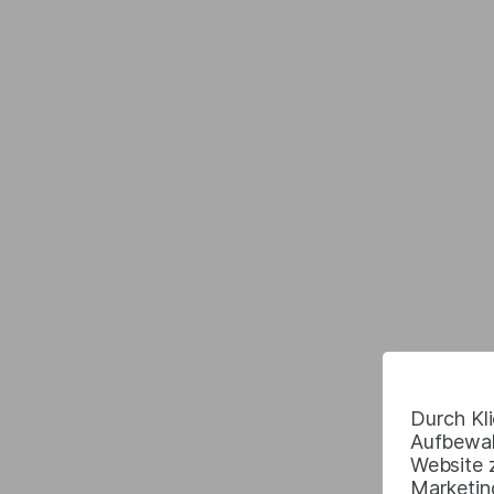
Durch Kli
Aufbewah
Website 
Marketin