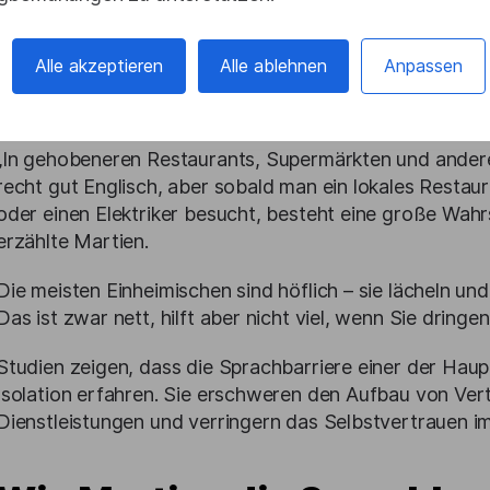
zusammenarbeitet, musste er sich in Ruanda neue Fähig
sich als eine der größten Herausforderungen.
Alle akzeptieren
Alle ablehnen
Anpassen
In Touristengebieten ist die Kommunikation auf Englisc
„Touristenblase“ heraustritt, wird es komplizierter.
„In gehobeneren Restaurants, Supermärkten und ander
recht gut Englisch, aber sobald man ein lokales Restau
oder einen Elektriker besucht, besteht eine große Wahr
erzählte Martien.
Die meisten Einheimischen sind höflich – sie lächeln und
Das ist zwar nett, hilft aber nicht viel, wenn Sie drin
Studien zeigen, dass die Sprachbarriere einer der Haupt
Isolation erfahren. Sie erschweren den Aufbau von Ve
Dienstleistungen und verringern das Selbstvertrauen im