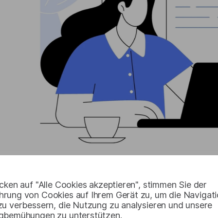
Kigali: Neue Horizonte, n
cken auf "Alle Cookies akzeptieren", stimmen Sie der
rung von Cookies auf Ihrem Gerät zu, um die Navigati
zu verbessern, die Nutzung zu analysieren und unsere
Martien zog aus beruflichen Gründen nach Kigali. Obwo
gbemühungen zu unterstützen.