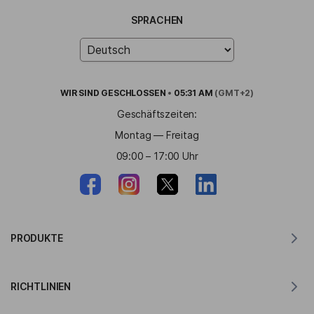
SPRACHEN
WIR SIND
GESCHLOSSEN
•
05:31 AM
(GMT+2)
Geschäftszeiten:
Montag — Freitag
09:00 – 17:00 Uhr
PRODUKTE
Übersetzer für MacOS
RICHTLINIEN
Übersetzer für Windows
Übersetzer für iOS
Lingvanex GDPR-Erklärung