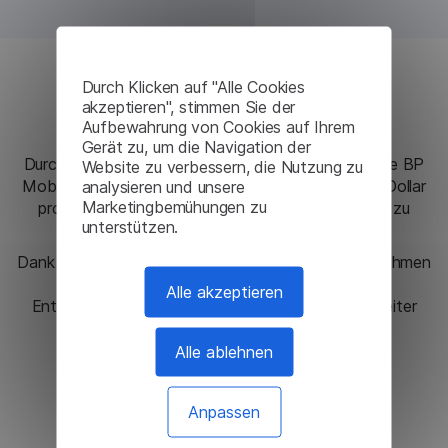
Durch Klicken auf "Alle Cookies
Ergebnisse
akzeptieren", stimmen Sie der
Aufbewahrung von Cookies auf Ihrem
Gerät zu, um die Navigation der
Durch die Integration der Lingvanex-Lösung konnte BP
Website zu verbessern, die Nutzung zu
Mobile seine Übersetzungskosten um 30.000 US-Dollar
analysieren und unsere
Marketingbemühungen zu
pro Jahr senken, ohne Abstriche bei der Qualität zu
unterstützen.
machen.
Dank dieser Kostenreduzierung konnte das Unternehmen
seine Ressourcen effektiver einsetzen und die
Alle akzeptieren
Entwicklung der App und das Benutzererlebnis weiter
verbessern.
Alle ablehnen
Ich brauche diese Lösung
Anpassen
Lesen Sie andere Fälle