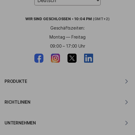
WIR SIND
GESCHLOSSEN
•
10:04 PM
(GMT+2)
Geschäftszeiten:
Montag — Freitag
09:00 – 17:00 Uhr
PRODUKTE
Übersetzer für MacOS
RICHTLINIEN
Übersetzer für Windows
Übersetzer für iOS
Lingvanex GDPR-Erklärung
Übersetzer für Android
UNTERNEHMEN
Servicebedingungen
Übersetzer für Chrome
Nutzungsbedingungen der API-Übersetzung
Über Lingvanex