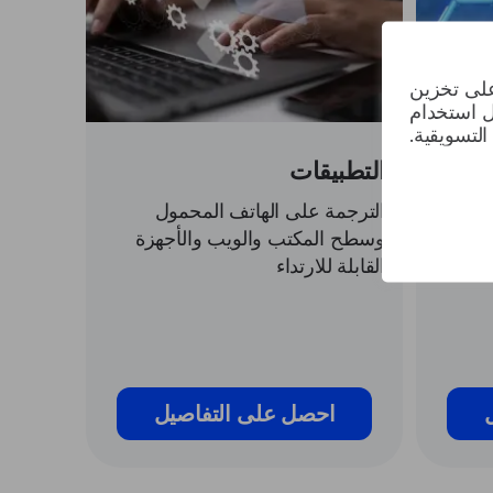
على تخزين
ل استخدام
التسويقية.
التطبيقات
ل مع تطبيقات iOS وAndroid
الترجمة على الهاتف المحمول
مة عبر
وسطح المكتب والويب والأجهزة
ال
القابلة للارتداء
احصل على التفاصيل