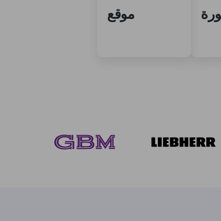
رة
موقع