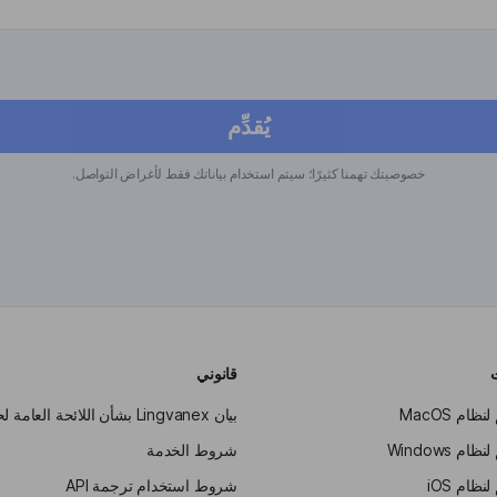
يُقدِّم
خصوصيتك تهمنا كثيرًا؛ سيتم استخدام بياناتك فقط لأغراض التواصل.
قانوني
ظام MacOS
بيان Lingvanex بشأن اللائحة العامة لحماية البيانات (GDPR)
ام Windows
شروط الخدمة
نظام iOS
شروط استخدام ترجمة API