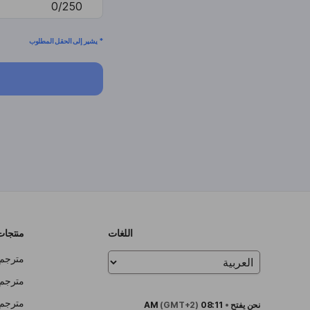
0/250
* يشير إلى الحقل المطلوب
اللغات
منتجات
مترجم لن
مترجم لنظ
مترجم ل
نحن
يفتح
•
08:11 AM
(GMT+2)