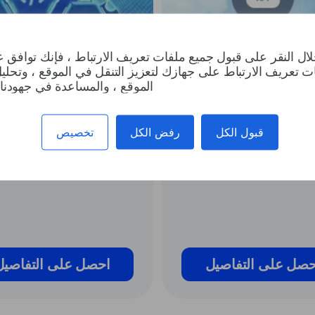
ال النقر على قبول جميع ملفات تعريف الارتباط ، فإنك توافق 
ت تعريف الارتباط على جهازك لتعزيز التنقل في الموقع ، وتحلي
الموقع ، والمساعدة في جهودنا 
برمجة التطبيقات
مجموعة أدوات الترجمة
ية
قبول الكل
رفض الكل
تخصيص
التكام
وWindows وMac للترج
ير محدودة وآمنة مقابل
الإنترنت وفي وضع عدم الاتص
ت. ترجم مليارات الأحرف
حصل على التفاصيل
احصل على التفاصيل