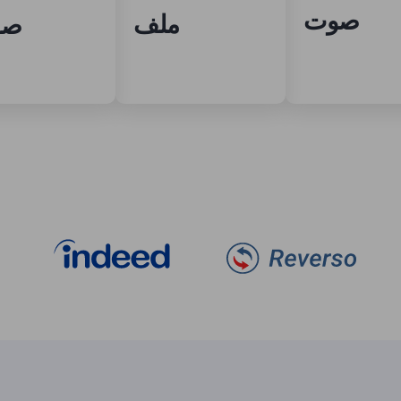
صوت
ملف
صو