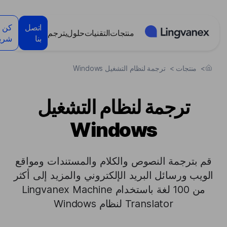
لوحة إدارة ملفات تعريف الارتباط
اتصل
كن
منتجات
التقنيات
حلول
يترجم
بنا
شريك
>
منتجات
>
ترجمة لنظام التشغيل Windows
ترجمة لنظام التشغيل
Windows
قم بترجمة النصوص والكلام والمستندات ومواقع
الويب ورسائل البريد الإلكتروني والمزيد إلى أكثر
من 100 لغة باستخدام Lingvanex Machine
Translator لنظام Windows