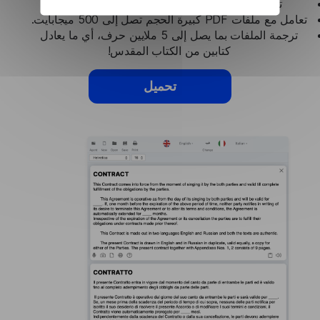
تحويل المستندات مثل .pdf، .docx، .rtf، والمزيد.
تعامل مع ملفات PDF كبيرة الحجم تصل إلى 500 ميجابايت.
ترجمة الملفات بما يصل إلى 5 ملايين حرف، أي ما يعادل
كتابين من الكتاب المقدس!
تحميل