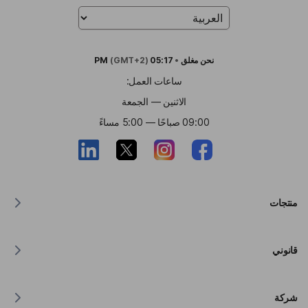
نحن
مغلق
•
05:17 PM
(GMT+2)
ساعات العمل:
الاثنين — الجمعة
09:00 صباحًا — 5:00 مساءً
منتجات
مترجم لنظام MacOS
قانوني
مترجم لنظام Windows
مترجم لنظام iOS
بيان Lingvanex بشأن اللائحة العامة لحماية البيانات (GDPR)
مترجم للاندرويد
شركة
شروط الخدمة