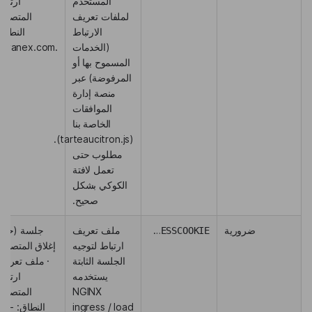
المستخدم
ارتباط
لملفات تعريف
المتصفح؛
الارتباط
النطاق:
(الخدمات
.lingvanex.com
المسموح بها أو
المرفوضة) عبر
منصة إدارة
الموافقات
الخاصة بنا
(tarteaucitron.js).
مطلوب حتى
تعمل لافتة
الكوكي بشكل
صحيح.
ضرورية
INGRESSCOOKIE
ملف تعريف
جلسة (حتى
ارتباط لتوجيه
إغلاق المتصفح)
الجلسة الثابتة
· ملف تعريف
يستخدمه
ارتباط
NGINX
المتصفح؛
ingress / load
النطاق: pi