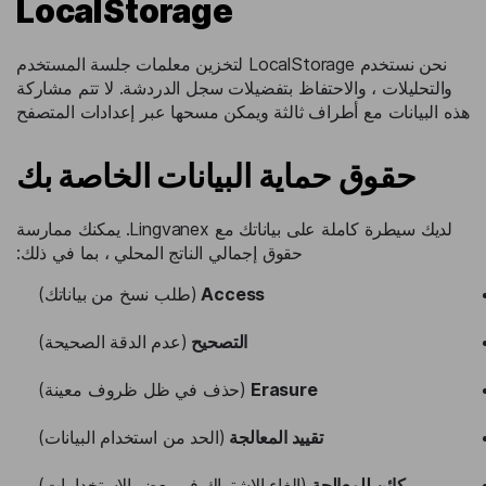
LocalStorage
نحن نستخدم LocalStorage لتخزين معلمات جلسة المستخدم
والتحليلات ، والاحتفاظ بتفضيلات سجل الدردشة. لا تتم مشاركة
هذه البيانات مع أطراف ثالثة ويمكن مسحها عبر إعدادات المتصفح
حقوق حماية البيانات الخاصة بك
لديك سيطرة كاملة على بياناتك مع Lingvanex. يمكنك ممارسة
حقوق إجمالي الناتج المحلي ، بما في ذلك:
Access
(طلب نسخ من بياناتك)
التصحيح
(عدم الدقة الصحيحة)
Erasure
(حذف في ظل ظروف معينة)
تقييد المعالجة
(الحد من استخدام البيانات)
كائن للمعالجة
(إلغاء الاشتراك في بعض الاستخدامات)