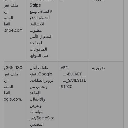
Stripe
ملف تعريف
لاكتشاف ومنع
ارتباط
أنشطة الدفع
المتصفح؛
الاحتيالية.
النطاق:
مطلوب
m.stripe.com
للتشغيل الآمن
لمعالجة
المدفوعات
على الموقع.
ضرورية
ملفات أمان
180–365 يوم
AEC
Google. تمنع
· ملف تعريف
__Secure-BUCKET
تزوير الطلبات،
ارتباط
SEARCH_SAMESITE
وتحمي من
المتصفح؛
SIDCC
الإساءة
النطاق:
والاحتيال،
.google.com
وتفرض
سياسات
SameSite/عبر
المصادر،