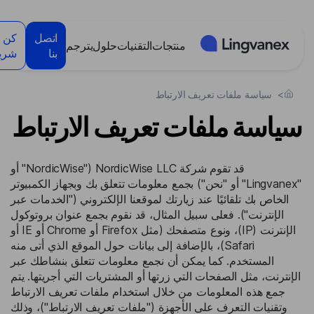
لوحة إدارة ملفات تعريف الارتباط
اتصل
كن
منتجات
التقنيات
حلول
يترجم
بنا
شريك
>
سياسة ملفات تعريف الارتباط
سياسة ملفات تعريف الارتباط
قد تقوم شركة NordicWise LLC ("NordicWise" أو
"Lingvanex" أو "نحن") بجمع معلومات تتعلق بك وبجهاز الكمبيوتر
الخاص بك تلقائيًا عند زيارتك لموقعنا الإلكتروني ("الخدمات عبر
الإنترنت"). فعلى سبيل المثال، قد نقوم بجمع عنوان بروتوكول
الإنترنت (IP)، ونوع متصفحك (مثل Firefox أو Chrome أو IE أو
Safari)، بالإضافة إلى بيانات حول الموقع الذي أتى منه
المستخدم. كما يمكن أن نجمع معلومات تتعلق بنشاطك عبر
الإنترنت، مثل الصفحات التي زرتها أو المشتريات التي أجريتها. يتم
جمع هذه المعلومات من خلال استخدام ملفات تعريف الارتباط
وتقنيات التعرف على الأجهزة ("ملفات تعريف الارتباط")، وذلك