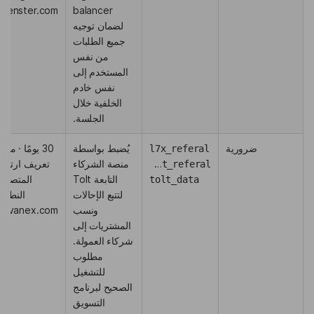
ckenster.com
balancer
لضمان توجيه
جميع الطلبات
من نفس
المستخدم إلى
نفس خادم
الخلفية خلال
الجلسة.
ضرورية
يُضبط بواسطة
30 يومًا · مل
l7x_referal
منصة الشركاء
تعريف ارتباط
tolt_referal
التابعة Tolt
المتصفح؛
tolt_data
لتتبع الإحالات
النطاق:
ونسب
ingvanex.com
المشتريات إلى
شركاء العمولة.
مطلوب
للتشغيل
الصحيح لبرنامج
التسويق