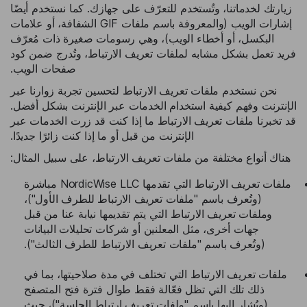
زيارتك لخدماتنا، وتُستخدم للتعرّف على جهازك. كما نستخدم أيضًا
إشارات الويب (والمعروفة باسم ملفات GIF الشفافة، أو علامات
البكسل، أو أخطاء الويب)، وهي رسومات صغيرة ذات مُعرّف
فريد تعمل بشكل مشابه لملفات تعريف الارتباط، وتُدرج ضمن كود
صفحات الويب.
نحن نستخدم ملفات تعريف الارتباط لتحسين تجربة زوارنا عبر
الإنترنت وفهم كيفية استخدام الخدمات عبر الإنترنت بشكل أفضل.
قد تخبرنا ملفات تعريف الارتباط ما إذا كنت قد زرت الخدمات عبر
الإنترنت من قبل أو ما إذا كنت زائرًا جديدًا.
هناك أنواع مختلفة من ملفات تعريف الارتباط، على سبيل المثال:
ملفات تعريف الارتباط التي تقدمها NordicWise LLC مباشرة
(وتُعرف باسم "ملفات تعريف الارتباط للطرف الأول")،
وملفات تعريف الارتباط التي يتم تقديمها نيابة عنا من قبل
جهات أخرى، مثل المعلنين أو شركات تحليلات البيانات
(وتُعرف باسم "ملفات تعريف الارتباط للطرف الثالث").
ملفات تعريف الارتباط التي تختلف في مدة صلاحيتها، بما في
ذلك تلك التي تظل فعّالة فقط طوال فترة فتح المتصفح
(ويُشار إليها باسم "ملفات تعريف ارتباط الجلسة")، حيث