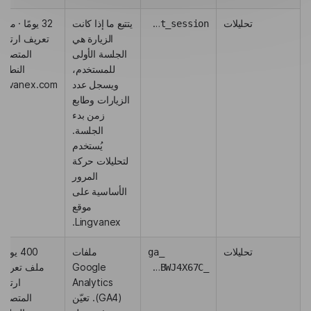
تحليلات
first_session
يتتبع ما إذا كانت
32 يومًا · مل
الزيارة هي
تعريف ارتباط
الجلسة الأولى
المتصفح؛
للمستخدم،
النطاق:
ويسجل عدد
ingvanex.com
الزيارات وطابع
زمن بدء
الجلسة.
يُستخدم
لتحليلات حركة
المرور
الأساسية على
موقع
Lingvanex.
تحليلات
ملفات
400 يومًا 
_ga
Google
ملف تعريف
_ga_3YBWJ4X67C
Analytics
ارتباط
(GA4). تعيّن
المتصفح؛