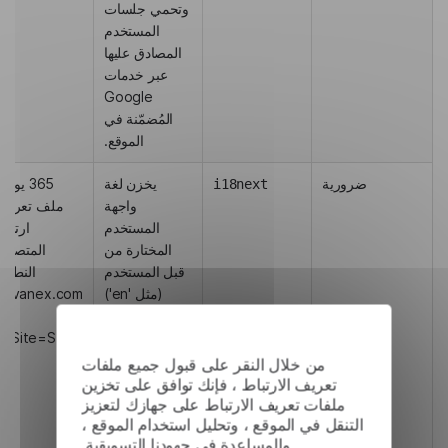
وتحمي جلسات
المستخدم
المصادق عليها
عبر خدمات
Google
المُضمّنة في
الموقع.
ضرورية
يخزن لغة
365 يومًا 
i18next
واجهة
ملف تعريف
المستخدم
ارتباط
المختارة من
المتصفح؛
قبل المستخدم
النطاق:
(مثل 'en')
ingvanex.com
لتطبيق
eSite=Strict
app.lingvanex.com.
يضمن تحميل
من خلال النقر على قبول جميع ملفات
التوطين
تعريف الارتباط ، فإنك توافق على تخزين
ملفات تعريف الارتباط على جهازك لتعزيز
الصحيح في كل
التنقل في الموقع ، وتحليل استخدام الموقع ،
زيارة دون حاجة
والمساعدة في جهودنا التسويقية.
المستخدم