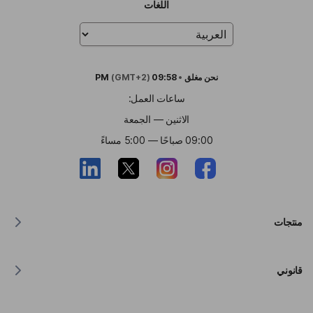
اللغات
نحن
مغلق
•
09:58 PM
(GMT+2)
ساعات العمل:
الاثنين — الجمعة
09:00 صباحًا — 5:00 مساءً
منتجات
مترجم لنظام MacOS
قانوني
مترجم لنظام Windows
مترجم لنظام iOS
بيان Lingvanex بشأن اللائحة العامة لحماية البيانات (GDPR)