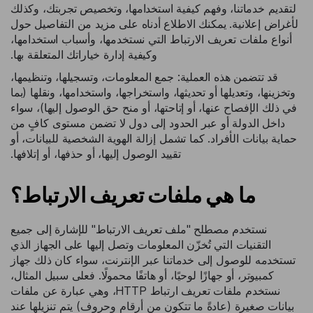
لتقديم خدماتنا، وفهم كيفية استخدامها، وتخصيص تجربتك، وكذلك
لأغراض إعلانية. يمكنك الاطلاع أدناه على مزيد من التفاصيل حول
أنواع ملفات تعريف الارتباط التي نستخدمها، وأسباب استخدامها،
وكيفية إدارة خياراتك المتعلقة بها.
قد تتضمن هذه العملية: جمع المعلومات، وتسجيلها، وتنظيمها،
وتخزينها، وتعديلها أو تحديثها، واستخراجها، واستخدامها، ونقلها (بما
في ذلك الإفصاح عنها، أو إتاحتها، أو منح حق الوصول إليها)، سواء
داخل الدولة أو عبر الحدود إلى دول لا تضمن مستوى كافٍ من
حماية بيانات الأفراد. كما تشمل إزالة الهوية الشخصية للبيانات، أو
تقييد الوصول إليها، أو حذفها، أو إتلافها.
ما هي ملفات تعريف الارتباط؟
نستخدم مصطلح "ملف تعريف الارتباط" للإشارة إلى جميع
التقنيات التي تُخزّن المعلومات وتصل إليها على الجهاز الذي
تستخدمه للوصول إلى خدماتنا عبر الإنترنت، سواء كان ذلك جهاز
كمبيوتر، أو جهازًا لوحيًا، أو هاتفًا محمولًا. فعلى سبيل المثال،
نستخدم ملفات تعريف ارتباط HTTP، وهي عبارة عن ملفات
بيانات صغيرة (عادةً ما تتكون من أرقام وحروف) يتم تنزيلها عند