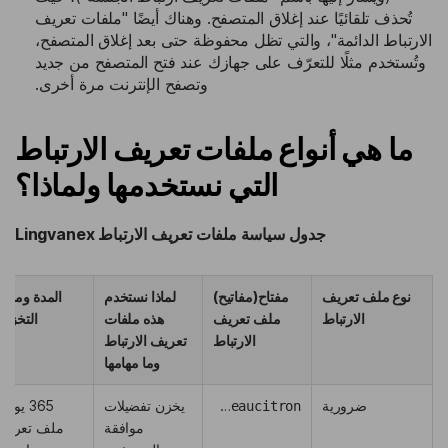
تُحذف تلقائيًا عند إغلاق المتصفح. وهناك أيضًا "ملفات تعريف
الارتباط الدائمة"، والتي تظل محفوظة حتى بعد إغلاق المتصفح،
وتُستخدم مثلًا للتعرّف على جهازك عند فتح المتصفح من جديد
وتصفح الإنترنت مرة أخرى.
ما هي أنواع ملفات تعريف الارتباط
التي نستخدمها ولماذا؟
جدول سياسة ملفات تعريف الارتباط Lingvanex
نوع ملف تعريف
مفتاح(مفاتيح)
لماذا نستخدم
المدة وموقع
الارتباط
ملف تعريف
هذه ملفات
التخزين
الارتباط
تعريف الارتباط
وما مهامها
ضرورية
tarteaucitron
يخزن تفضيلات
365 يومًا 
موافقة
ملف تعريف