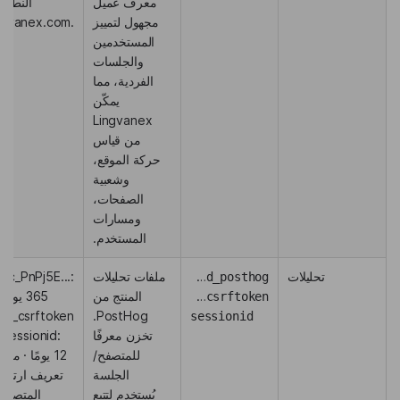
معرف عميل
النطاق:
مجهول لتمييز
.lingvanex.com
المستخدمين
والجلسات
الفردية، مما
يمكّن
Lingvanex
من قياس
حركة الموقع،
وشعبية
الصفحات،
ومسارات
المستخدم.
تحليلات
ph_phc_PnPj5EuqaKiQZ1ZSNhmF2txdyecD8PbYwGEHdIpTsmd_posthog
ملفات تحليلات
hc_PnPj5E...:
المنتج من
365 يومًا 
posthog_csrftoken
og_csrftoken
PostHog.
sessionid
تخزن معرفًا
/ sessionid:
للمتصفح/
12 يومًا · مل
الجلسة
تعريف ارتباط
يُستخدم لتتبع
المتصفح؛