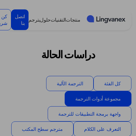
لوحة إدارة ملفات تعريف الارتباط
اتصل
كن
منتجات
التقنيات
حلول
يترجم
بنا
شريك
دراسات الحالة
كل الفئة
الترجمة الآلية
مجموعة أدوات الترجمة
واجهة برمجة التطبيقات للترجمة
التعرف على الكلام
مترجم سطح المكتب