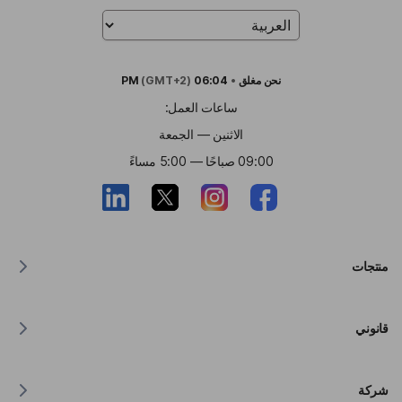
نحن
مغلق
•
06:04 PM
(GMT+2)
ساعات العمل:
الاثنين — الجمعة
09:00 صباحًا — 5:00 مساءً
منتجات
مترجم لنظام MacOS
قانوني
مترجم لنظام Windows
مترجم لنظام iOS
بيان Lingvanex بشأن اللائحة العامة لحماية البيانات (GDPR)
مترجم للاندرويد
شركة
شروط الخدمة