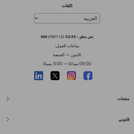
اللغات
نحن
مغلق
•
03:26 AM
(GMT+2)
ساعات العمل:
الاثنين — الجمعة
09:00 صباحًا — 5:00 مساءً
منتجات
مترجم لنظام MacOS
قانوني
مترجم لنظام Windows
مترجم لنظام iOS
بيان Lingvanex بشأن اللائحة العامة لحماية البيانات (GDPR)